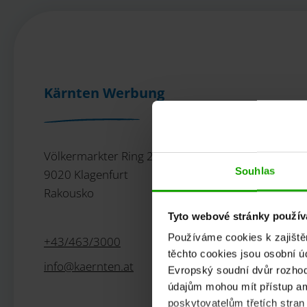
Kärnten Werbung
Völkermarkter Ring 21 - 23
Souhlas
9020 Klagenfurt
Rakousko
Tyto webové stránky používa
Používáme cookies k zajiště
+43/463/3000
těchto cookies jsou osobní ú
info
@
kaernten
.
at
Evropský soudní dvůr rozhodl
údajům mohou mít přístup am
poskytovatelům třetích stran