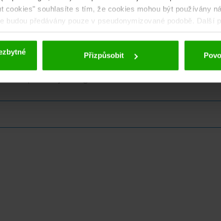
out cookies" souhlasíte s tím, že cookies mohou být používány ná
aje budou předávány pouze v pseudonymizované podobě. Další po
 deaktivace naleznete v
našich zásadách ochrany osobních úd
ezbytné
Přizpůsobit
Povol
nského zpravodaje eMagazín!