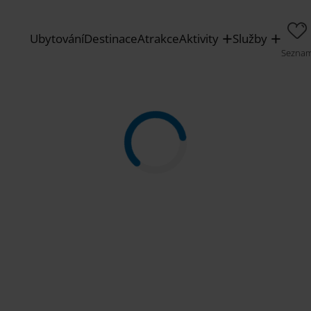
Ubytování
Destinace
Atrakce
Aktivity
Služby
Sezna