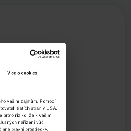
Více o cookies
eného vašim zájmům. Pomocí
ovateli třetích stran v USA.
 proto riziko, že k vašim
lušných nařízení vůči
činné právní prostředky.