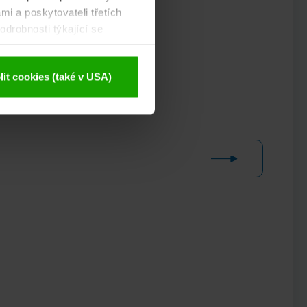
mi a poskytovateli třetích
drobnosti týkající se
ajů
.
it cookies (také v USA)