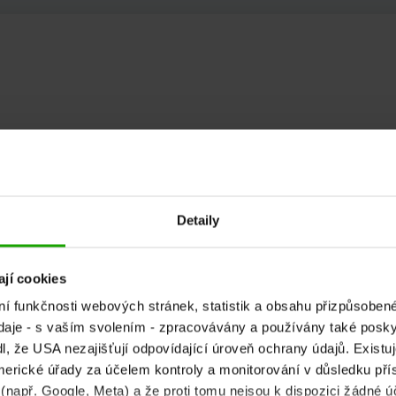
Detaily
jí cookies
ní funkčnosti webových stránek, statistik a obsahu přizpůsob
daje - s vaším svolením - zpracovávány a používány také poskyt
, že USA nezajišťují odpovídající úroveň ochrany údajů. Existuje
erické úřady za účelem kontroly a monitorování v důsledku přís
 (např. Google, Meta) a že proti tomu nejsou k dispozici žádné ú