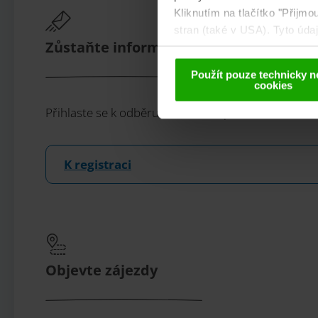
Kliknutím na tlačítko "Přijm
stran (také v USA). Tyto úd
Zůstaňte informováni!
cookies a případné pozdější
Použít pouze technicky n
cookies
Přihlaste se k odběru našeho bezplatného koruta
K registraci
Objevte zájezdy