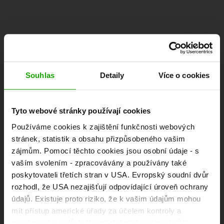
Přihlaste se k odběru našeho bezplatného
korutanského zpravodaje eMagazín!
Souhlas
Detaily
Více o cookies
K registraci
Tyto webové stránky používají cookies
Používáme cookies k zajištění funkčnosti webových
stránek, statistik a obsahu přizpůsobeného vašim
Objevte zájezdy
zájmům. Pomocí těchto cookies jsou osobní údaje - s
vaším svolením - zpracovávány a používány také
poskytovateli třetích stran v USA. Evropský soudní dvůr
Informace a tipy na pěší turistiku, cyklistiku, běh,
rozhodl, že USA nezajišťují odpovídající úroveň ochrany
horolezectví, skialpinismus, freeride a jízdu na
údajů. Existuje proto riziko, že k vašim údajům mohou
motocyklu.
mít přístup americké úřady za účelem kontroly a
monitorování v důsledku příslušných nařízení vůči