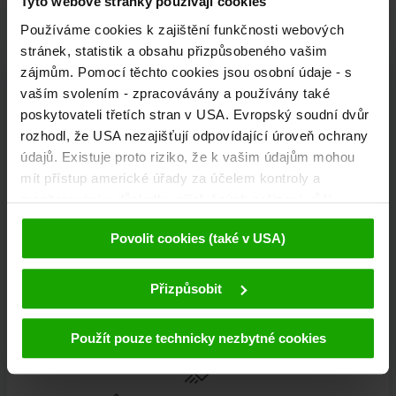
Tyto webové stránky používají cookies
Používáme cookies k zajištění funkčnosti webových
stránek, statistik a obsahu přizpůsobeného vašim
zájmům. Pomocí těchto cookies jsou osobní údaje - s
vaším svolením - zpracovávány a používány také
Kärnten Werbung
poskytovateli třetích stran v USA. Evropský soudní dvůr
rozhodl, že USA nezajišťují odpovídající úroveň ochrany
údajů. Existuje proto riziko, že k vašim údajům mohou
mít přístup americké úřady za účelem kontroly a
Völkermarkter Ring 21 - 23
monitorování v důsledku příslušných nařízení vůči
9020 Klagenfurt
poskytovatelům třetích stran (např. Google, Meta) a že
Rakousko
Povolit cookies (také v USA)
proti tomu nejsou k dispozici žádné účinné právní
prostředky. Kliknutím na tlačítko "Přijmout cookies"
souhlasíte s tím, že cookies mohou být používány námi
Přizpůsobit
+43/463/3000
a poskytovateli třetích stran (také v USA). Tyto údaje
budou předávány pouze v pseudonymizované podobě.
info
@
kaernten
.
at
Použít pouze technicky nezbytné cookies
Další podrobnosti týkající se cookies a případné pozdější
deaktivace naleznete v
našich zásadách ochrany
osobních údajů
.