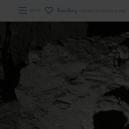
Korutany
Menü
Oficiální turistický portál
Silniční kolo
Cyklistika
Horske-kolo
A