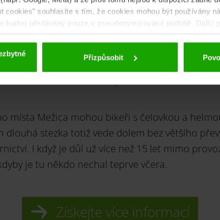
iking ve štolá
out cookies" souhlasíte s tím, že cookies mohou být používány ná
aje budou předávány pouze v pseudonymizované podobě. Další po
 deaktivace naleznete v
našich zásadách ochrany osobních úd
ezbytné
Přizpůsobit
Povol
Na biku v podzemí
 místa Mežica mohou bikeři s čelovkou a helmou p
 km dlouhá stezka totiž vede dolem bez většího př
nictví. I když je důl už více než 15 let mimo provoz
 kdyby je tu někdo nechal teprve včera.
Získejte více informací