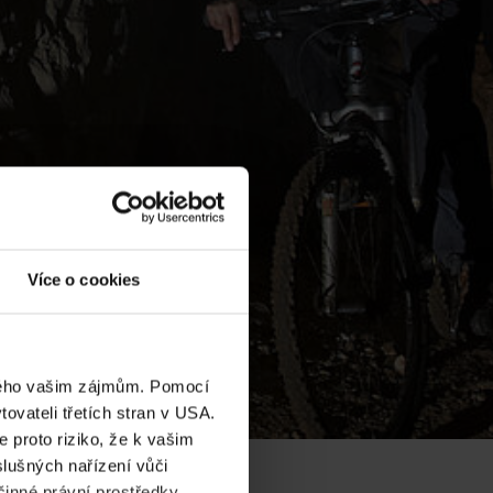
Více o cookies
eného vašim zájmům. Pomocí
ovateli třetích stran v USA.
 proto riziko, že k vašim
lušných nařízení vůči
činné právní prostředky.