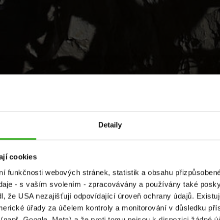
Detaily
jí cookies
sjeďte dolů
ní funkčnosti webových stránek, statistik a obsahu přizpůsob
daje - s vaším svolením - zpracovávány a používány také poskyt
, že USA nezajišťují odpovídající úroveň ochrany údajů. Existuje
erické úřady za účelem kontroly a monitorování v důsledku přís
 (např. Google, Meta) a že proti tomu nejsou k dispozici žádné ú