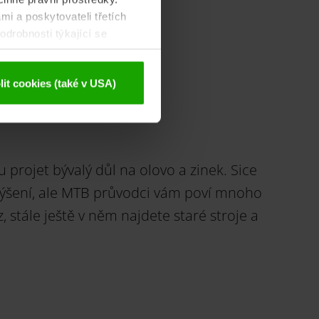
ch
mi a poskytovateli třetích
drobnosti týkající se
ajů
.
it cookies (také v USA)
rojet bývalý důl na olovo a zinek. Sice
evýšení, ale MTB průvodci vám poví mnoho
, stále ještě v něm najdete staré stroje a