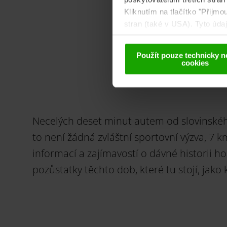
B
Kliknutím na tlačítko "Přijm
stran (také v USA). Tyto úd
cookies a případné pozdější
Použít pouze technicky n
cookies
Necelých deset minut autem od slovinského
to není žádná zvláštní sportovní výzva, 7
informací a zajímavostí o dávné historii hor
pozůstatky těchto dob, které tu stojí, jako