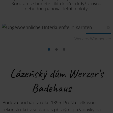
Korutan se budete cítit dobře, i když zrovna
nebudou panovat letní teploty.
e
Werzers Wörthersee
Lázeňský dům Werzer's
Badehaus
Budova pochází z roku 1895. Prošla celkovou
rekonstrukcí v souladu s přísnými požadavky na