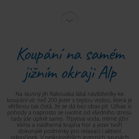
Koupání na samém
jižním okraji Alp
Na slunný jih Rakouska láká návštěvníky ke
koupání víc než 200 jezer s teplou vodou, která je
většinou tak čistá, že se dá bez obav pít. Užívat si
pohody a naprosto se uvolnit od všedního stresu
tady jde úplně samo. Třpytivá voda, mírné jižní
klima a nádherná krajina hor a jezer tvoří
dokonalé podmínky pro relaxaci i aktivní
odpočinek. V nejkrásnějších jezerních saunách