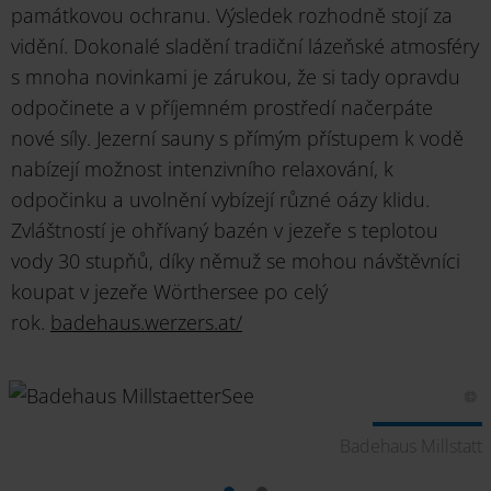
památkovou ochranu. Výsledek rozhodně stojí za
vidění. Dokonalé sladění tradiční lázeňské atmosféry
s mnoha novinkami je zárukou, že si tady opravdu
odpočinete a v příjemném prostředí načerpáte
nové síly. Jezerní sauny s přímým přístupem k vodě
nabízejí možnost intenzivního relaxování, k
odpočinku a uvolnění vybízejí různé oázy klidu.
Zvláštností je ohřívaný bazén v jezeře s teplotou
vody 30 stupňů, díky němuž se mohou návštěvníci
koupat v jezeře Wörthersee po celý
rok.
badehaus.werzers.at/
tt
Badehaus Millstatt