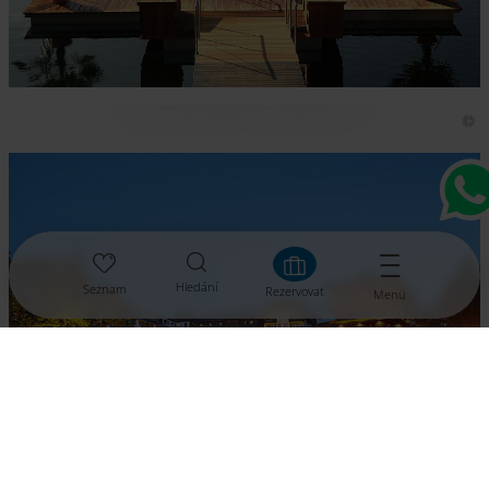
Seehotel Hoffmann
Hledání
Seznam
Rezervovat
Menü