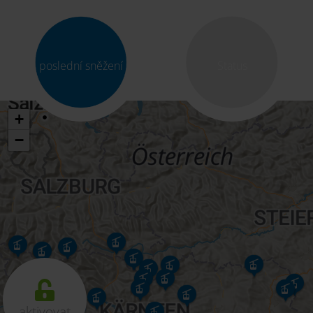
poslední sněžení
Status
+
−
aktivovat