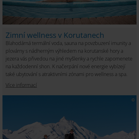
Zimní wellness v Korutanech
Blahodárná termální voda, sauna na povzbuzení imunity a
plovárny s nádherným výhledem na korutanské hory a
jezera vás přivedou na jiné myšlenky a rychle zapomenete
na každodenní shon. K načerpání nové energie vybízejí
také ubytování s atraktivními zónami pro wellness a spa.
Více informací