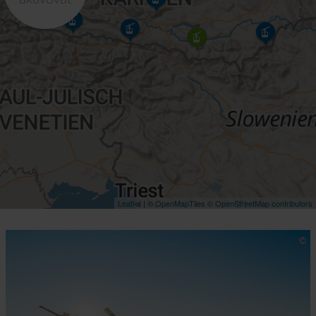
Leaflet
|
© OpenMapTiles
© OpenStreetMap contributors