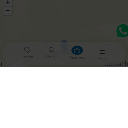
+
−
Hledání
Seznam
Rezervovat
Menü
aktivieren
Leaflet
|
© OpenMapTiles
© OpenStreetMap contributors
Dnešní počasí, 07. srpna 2026