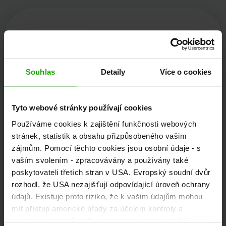
Kärnten Werbung
Souhlas
Detaily
Více o cookies
Völkermarkter Ring 21 - 23
9020 Klagenfurt
Tyto webové stránky používají cookies
Rakousko
Používáme cookies k zajištění funkčnosti webových
stránek, statistik a obsahu přizpůsobeného vašim
zájmům. Pomocí těchto cookies jsou osobní údaje - s
+43/463/3000
vaším svolením - zpracovávány a používány také
poskytovateli třetích stran v USA. Evropský soudní dvůr
info
@
kaernten
.
at
rozhodl, že USA nezajišťují odpovídající úroveň ochrany
údajů. Existuje proto riziko, že k vašim údajům mohou
mít přístup americké úřady za účelem kontroly a
Zůstaňte informováni!
monitorování v důsledku příslušných nařízení vůči