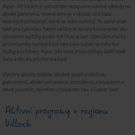
Kontakt
Alpen. Při túrách si vychutnáte nezapomenutelné výhledy na
alpské panorama. Kromě toho je v oblasti celá řada
lezeckých příležitostí, které se stále rozšiřují. To samé platí
také pro cyklistiku. Nejen oblíbené okruhy kolem jezer ale i
celodenní vyjížďky podél řek Drau a Gail. Speciální značka
pro milovníky horských kol lake.bike nabízí na míru šité
Alpsko-jadranská gastronomie
služby pro bikery. Navíc zde letos znovu přibyly další nové
traily a okruhy pro horská kola!
Všechny aktivity můžete ideálně spojit s výtečnou
gastronomií, alpsko-jadranskou atmosférou a koupáním v
devíti jezerech, zejména v Ossiacher See a Faaker See!
Dovolená u jezer
Aktivní programy v regionu
Všechna témata od A do Z
Villach
Advent
Alpe-Adria-Trail