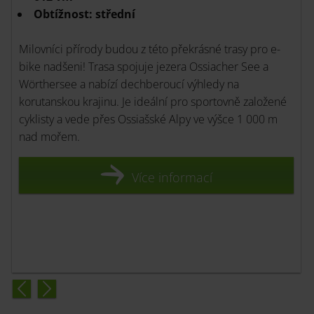
Obtížnost: střední
Ski for free
Kärntner Skipass
Milovníci přírody budou z této překrásné trasy pro e-
Wellness
bike nadšeni! Trasa spojuje jezera Ossiacher See a
Zábava s rodinou
Wörthersee a nabízí dechberoucí výhledy na
Zimní slunce
korutanskou krajinu. Je ideální pro sportovně založené
cyklisty a vede přes Ossiašské Alpy ve výšce 1 000 m
nad mořem.
Více informací