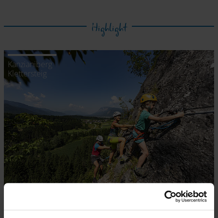
Highlight
Kanzianiberg
Klettersteig
Erlebnis Card
Prázdninový ráj Villach - Faaker See - Ossiacher See na