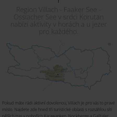
Region Villach - Faaker See -
Ossiacher See v srdci Korutan
nabízí aktivity v horách a u jezer
Pěší turistika
pro každého.
Prospekty
Dovolená s rodinou
Poptávka
Pokud máte rádi aktivní dovolenou, Villach je pro vás to pravé
místo. Najdete zde hned tři turistické oblasti s rozsáhlou sítí
Wellness
pěších tras v pohořích Karawanken, Nockberge a Gailtaler