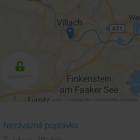
aktivieren
Leaflet
|
© OpenMapTiles
© OpenStreetMap contributors
Nezávazná poptávka
Trvá to jen 20 vteřin.