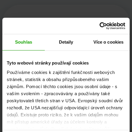
Kärnten Werbung
Souhlas
Detaily
Více o cookies
Völkermarkter Ring 21 - 23
9020 Klagenfurt
Tyto webové stránky používají cookies
Rakousko
Používáme cookies k zajištění funkčnosti webových
stránek, statistik a obsahu přizpůsobeného vašim
zájmům. Pomocí těchto cookies jsou osobní údaje - s
+43/463/3000
vaším svolením - zpracovávány a používány také
poskytovateli třetích stran v USA. Evropský soudní dvůr
info
@
kaernten
.
at
rozhodl, že USA nezajišťují odpovídající úroveň ochrany
údajů. Existuje proto riziko, že k vašim údajům mohou
mít přístup americké úřady za účelem kontroly a
Zůstaňte informováni!
monitorování v důsledku příslušných nařízení vůči