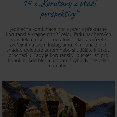
14 x „Korutany z ptačí
perspektivy“
Jedinečná kombinace hor a jezer v překrásné
korutanské krajině nabízí celou řadu nádherných
vyhlídek a míst k fotografování, která můžete
zveřejnit na svém Instagramu. K mnoha z nich
snadno dojedete autem nebo si uděláte krátkou
procházku. Tady je korutanský „bucket list“ pro
kohokoli, kdo hledá úchvatné výhledy bez velké
námahy.