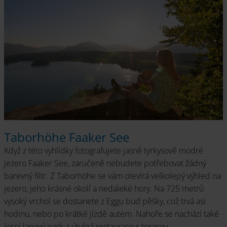
Taborhöhe Faaker See
Když z této vyhlídky fotografujete jasně tyrkysově modré
jezero Faaker See, zaručeně nebudete potřebovat žádný
barevný filtr. Z Taborhöhe se vám otevírá velkolepý výhled na
jezero, jeho krásné okolí a nedaleké hory. Na 725 metrů
vysoký vrchol se dostanete z Eggu buď pěšky, což trvá asi
hodinu, nebo po krátké jízdě autem. Nahoře se nachází také
lesní lanový park a útulná restaurace s terasou.