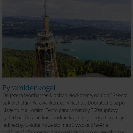
Pyramidenkogel
Od jezera Wörthersee k pohoří Nockberge, od údolí Seental
až k vrcholům Karawanken, od Villachu a Dobratsche až po
Klagenfurt a Koralm. Tento panoramatický 360stupňový
výhled na úžasnou korutanskou krajinu s jezery a horami je
jedinečný. Uvidíte ho ze sto metrů vysoké dřevěné
vyhlídkové věže Pyramidenkogel ležící jižně od Wörthersee.