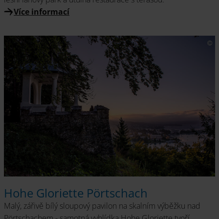
Více informací
Hohe Gloriette Pörtschach
Malý, zářivě bílý sloupový pavilon na skalním výběžku nad
Pörtschachem - samotná vyhlídka Hohe Gloriette tvoří