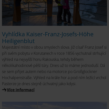
Vyhlídka Kaiser-Franz-Josefs-Höhe
Heiligenblut
Majestátní místo v obou smyslech slova. Již císař Franz Josef si
při svém pobytu v Korutanech v roce 1856 vychutnal strhující
výhled na nejvyšší horu Rakouska, tehdy během
několikahodinové pěší túry. Dnes už to máme jednoduší. Dá
se sem přijet autem nebo na motorce po Großglockner
Hochalpenstraße. Výhled na krále hor a pod ním ležící vrchol
Pasterze je dnes stejně úchvatný jako kdysi.
Více informací