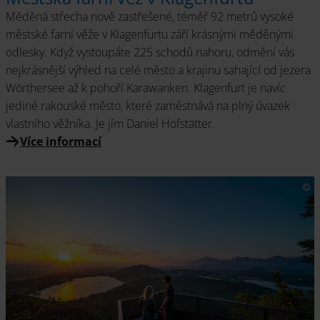
Měděná střecha nově zastřešené, téměř 92 metrů vysoké
městské farní věže v Klagenfurtu září krásnými měděnými
odlesky. Když vystoupáte 225 schodů nahoru, odmění vás
nejkrásnější výhled na celé město a krajinu sahající od jezera
Wörthersee až k pohoří Karawanken. Klagenfurt je navíc
jediné rakouské město, které zaměstnává na plný úvazek
vlastního věžníka. Je jím Daniel Hofstätter.
Více informací