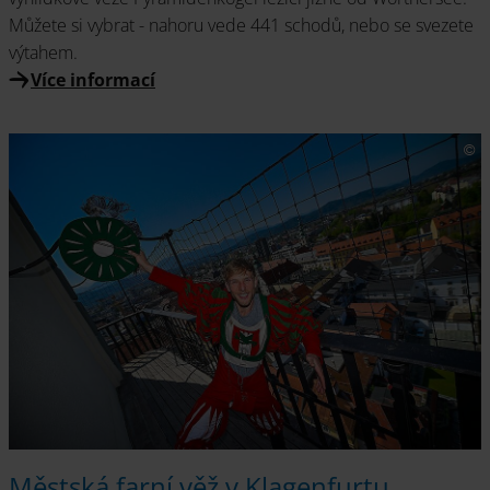
Můžete si vybrat - nahoru vede 441 schodů, nebo se svezete
výtahem.
Více informací
Městská farní věž v Klagenfurtu