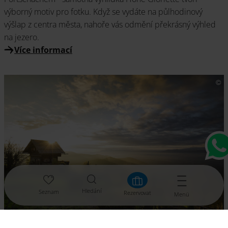
výborný motiv pro fotku. Když se vydáte na půlhodinový
výšlap z centra města, nahoře vás odmění překrásný výhled
na jezero.
Více informací
Hledání
Seznam
Rezervovat
Menü