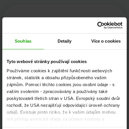
Kärnten Werbung
Souhlas
Detaily
Více o cookies
Völkermarkter Ring 21 - 23
9020 Klagenfurt
Tyto webové stránky používají cookies
Rakousko
Používáme cookies k zajištění funkčnosti webových
stránek, statistik a obsahu přizpůsobeného vašim
zájmům. Pomocí těchto cookies jsou osobní údaje - s
+43/463/3000
vaším svolením - zpracovávány a používány také
poskytovateli třetích stran v USA. Evropský soudní dvůr
info
@
kaernten
.
at
rozhodl, že USA nezajišťují odpovídající úroveň ochrany
údajů. Existuje proto riziko, že k vašim údajům mohou
mít přístup americké úřady za účelem kontroly a
Zůstaňte informováni!
monitorování v důsledku příslušných nařízení vůči