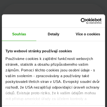
Kärnten Werbung
Souhlas
Detaily
Více o cookies
Völkermarkter Ring 21 - 23
9020 Klagenfurt
Tyto webové stránky používají cookies
Rakousko
Používáme cookies k zajištění funkčnosti webových
stránek, statistik a obsahu přizpůsobeného vašim
zájmům. Pomocí těchto cookies jsou osobní údaje - s
+43/463/3000
vaším svolením - zpracovávány a používány také
poskytovateli třetích stran v USA. Evropský soudní dvůr
info
@
kaernten
.
at
rozhodl, že USA nezajišťují odpovídající úroveň ochrany
údajů. Existuje proto riziko, že k vašim údajům mohou
mít přístup americké úřady za účelem kontroly a
Zůstaňte informováni!
monitorování v důsledku příslušných nařízení vůči