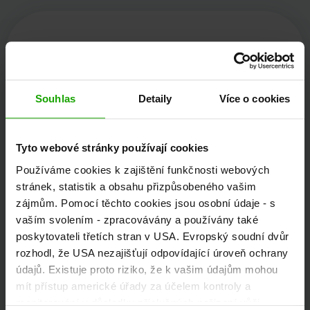
Kärnten Werbung
Souhlas
Detaily
Více o cookies
Völkermarkter Ring 21 - 23
9020 Klagenfurt
Tyto webové stránky používají cookies
Rakousko
Používáme cookies k zajištění funkčnosti webových
stránek, statistik a obsahu přizpůsobeného vašim
zájmům. Pomocí těchto cookies jsou osobní údaje - s
+43/463/3000
vaším svolením - zpracovávány a používány také
poskytovateli třetích stran v USA. Evropský soudní dvůr
info
@
kaernten
.
at
rozhodl, že USA nezajišťují odpovídající úroveň ochrany
údajů. Existuje proto riziko, že k vašim údajům mohou
mít přístup americké úřady za účelem kontroly a
Zůstaňte informováni!
monitorování v důsledku příslušných nařízení vůči