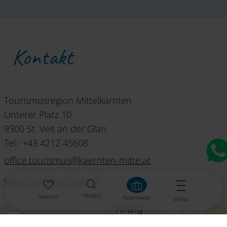
Kontakt
Tourismusregion Mittelkärnten
Unterer Platz 10
9300 St. Veit an der Glan
Tel.: +43 4212 45608
office.tourismus
@
kaernten-mitte
.
at
www.mittelkaernten.at/
Hledání
Seznam
Rezervovat
Menü
+