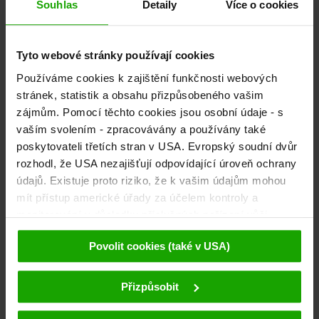
Souhlas
Detaily
Více o cookies
Tyto webové stránky používají cookies
Používáme cookies k zajištění funkčnosti webových
stránek, statistik a obsahu přizpůsobeného vašim
zájmům. Pomocí těchto cookies jsou osobní údaje - s
vaším svolením - zpracovávány a používány také
poskytovateli třetích stran v USA. Evropský soudní dvůr
rozhodl, že USA nezajišťují odpovídající úroveň ochrany
údajů. Existuje proto riziko, že k vašim údajům mohou
mít přístup americké úřady za účelem kontroly a
monitorování v důsledku příslušných nařízení vůči
poskytovatelům třetích stran (např. Google, Meta) a že
Povolit cookies (také v USA)
proti tomu nejsou k dispozici žádné účinné právní
prostředky. Kliknutím na tlačítko "Přijmout cookies"
souhlasíte s tím, že cookies mohou být používány námi
Přizpůsobit
a poskytovateli třetích stran (také v USA). Tyto údaje
budou předávány pouze v pseudonymizované podobě.