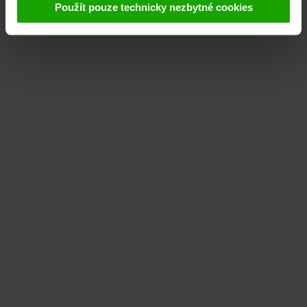
Použít pouze technicky nezbytné cookies
Další podrobnosti týkající se cookies a případné pozdější
deaktivace naleznete v
našich zásadách ochrany
osobních údajů
.