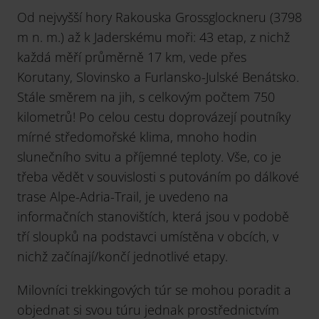
Od nejvyšší hory Rakouska Grossglockneru (3798
m n. m.) až k Jaderskému moři: 43 etap, z nichž
každá měří průměrně 17 km, vede přes
Korutany, Slovinsko a Furlansko-Julské Benátsko.
Stále směrem na jih, s celkovým počtem 750
kilometrů! Po celou cestu doprovázejí poutníky
mírné středomořské klima, mnoho hodin
slunečního svitu a příjemné teploty. Vše, co je
třeba vědět v souvislosti s putováním po dálkové
trase Alpe-Adria-Trail, je uvedeno na
informačních stanovištích, která jsou v podobě
tří sloupků na podstavci umístěna v obcích, v
nichž začínají/končí jednotlivé etapy.
Milovníci trekkingových túr se mohou poradit a
objednat si svou túru jednak prostřednictvím