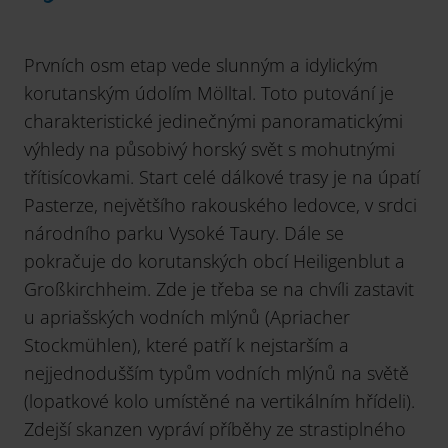
Prvních osm etap vede slunným a idylickým
korutanským údolím Mölltal. Toto putování je
charakteristické jedinečnými panoramatickými
výhledy na působivý horský svět s mohutnými
třítisícovkami. Start celé dálkové trasy je na úpatí
Pasterze, největšího rakouského ledovce, v srdci
národního parku Vysoké Taury. Dále se
pokračuje do korutanských obcí Heiligenblut a
Großkirchheim. Zde je třeba se na chvíli zastavit
u apriašských vodních mlýnů (Apriacher
Stockmühlen), které patří k nejstarším a
nejjednodušším typům vodních mlýnů na světě
(lopatkové kolo umístěné na vertikálním hřídeli).
Zdejší skanzen vypráví příběhy ze strastiplného