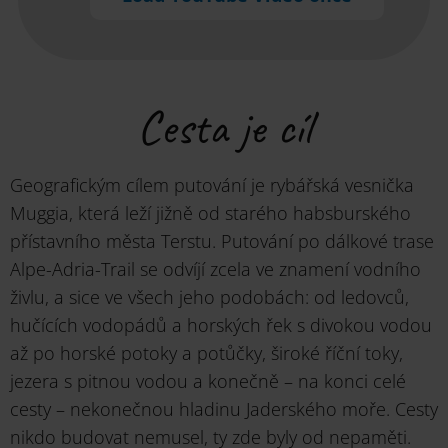
Cesta je cíl
Geografickým cílem putování je rybářská vesnička
Muggia, která leží jižně od starého habsburského
přístavního města Terstu. Putování po dálkové trase
Alpe-Adria-Trail se odvíjí zcela ve znamení vodního
živlu, a sice ve všech jeho podobách: od ledovců,
hučících vodopádů a horských řek s divokou vodou
až po horské potoky a potůčky, široké říční toky,
jezera s pitnou vodou a konečně – na konci celé
cesty – nekonečnou hladinu Jaderského moře. Cesty
nikdo budovat nemusel, ty zde byly od nepaměti.