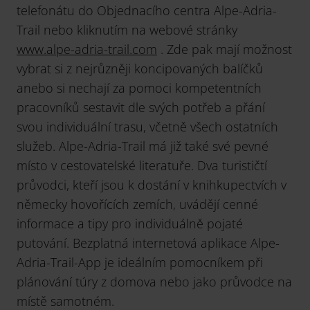
telefonátu do Objednacího centra Alpe-Adria-
Trail nebo kliknutím na webové stránky
www.alpe-adria-trail.com
. Zde pak mají možnost
vybrat si z nejrůzněji koncipovaných balíčků
anebo si nechají za pomoci kompetentních
pracovníků sestavit dle svých potřeb a přání
svou individuální trasu, včetně všech ostatních
služeb. Alpe-Adria-Trail má již také své pevné
místo v cestovatelské literatuře. Dva turističtí
průvodci, kteří jsou k dostání v knihkupectvích v
německy hovořících zemích, uvádějí cenné
informace a tipy pro individuálně pojaté
putování. Bezplatná internetová aplikace Alpe-
Adria-Trail-App je ideálním pomocníkem při
plánování túry z domova nebo jako průvodce na
místě samotném.