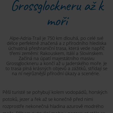
Grossglockneru až k
moři
Alpe-Adria-Trail je 750 km dlouhá, po celé své
délce perfektně značená a z přírodního hlediska
úchvatná přeshraniční trasa, která vede napříč
třemi zeměmi: Rakouskem, Itálií a Slovinskem.
Začíná na úpatí majestátního masivu
Grossglockneru a končí až u Jaderského moře. Je
to trasa plná krásných objevů a zážitků, střídají se
na ní nejrůznější přírodní úkazy a scenérie.
Pěší turisté se pohybují kolem vodopádů, horských
potoků, jezer a řek až se konečně před nimi
rozprostře nekonečná hladina azurově modrého