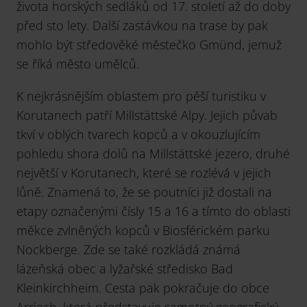
života horských sedláků od 17. století až do doby
před sto lety. Další zastávkou na trase by pak
mohlo být středověké městečko Gmünd, jemuž
se říká město umělců.
K nejkrásnějším oblastem pro pěší turistiku v
Korutanech patří Millstättské Alpy. Jejich půvab
tkví v oblých tvarech kopců a v okouzlujícím
pohledu shora dolů na Millstättské jezero, druhé
největší v Korutanech, které se rozlévá v jejich
lůně. Znamená to, že se poutníci již dostali na
etapy označenými čísly 15 a 16 a tímto do oblasti
měkce zvlněných kopců v Biosférickém parku
Nockberge. Zde se také rozkládá známá
lázeňská obec a lyžařské středisko Bad
Kleinkirchheim. Cesta pak pokračuje do obce