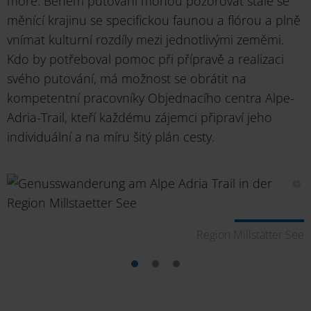
moře. Během putování mohou pozorovat stále se
měnící krajinu se specifickou faunou a flórou a plně
vnímat kulturní rozdíly mezi jednotlivými zeměmi.
Kdo by potřeboval pomoc při přípravě a realizaci
svého putování, má možnost se obrátit na
kompetentní pracovníky Objednacího centra Alpe-
Adria-Trail, kteří každému zájemci připraví jeho
individuální a na míru šitý plán cesty.
he
Region Millstätter See